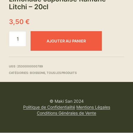
Litchi – 20cl
3,50
€
AJOUTER AU PANIER
UGS :
2530000000789
CATÉGORIES :
BOISSONS
,
TOUS LES PRODUITS
© Maki San 2024
Politique de Confidentialité
Mentions Légales
Conditions Générales de Vente