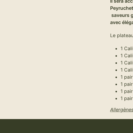
Il sera a
Peyruchet
saveurs g
avec élég
Le plateau
1 Cal
1 Cal
1 Cal
1 Cal
1 pai
1 pai
1 pai
1 pai
Allergène