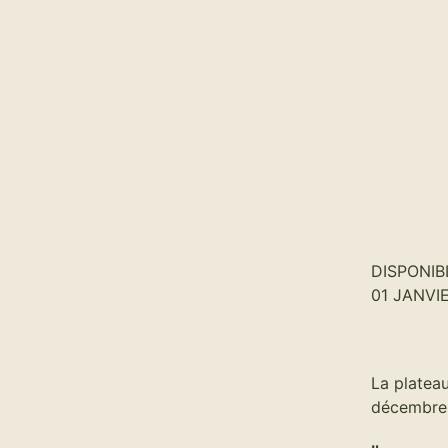
DISPONIB
01 JANVI
La platea
décembre e