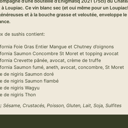
ccompagné d’une bouteille d’Enigmatiq 2021 (75cl) du Chât
 à Loupiac. Ce vin blanc sec (et oui même pour un Loupiac
énéreuses et à la bouche grasse et veloutée, enveloppe le 
ance.
x de sushis contient:
ifornia Foie Gras Entier Mangue et Chutney d’oignons
ifornia Saumon Concombre St Moret et topping avocat
ifornia Crevette pânée, avocat, crème de truffe
ifornia Saumon fumé, aneth, avocat, concombre, St Moret
re de nigiris Saumon doré
re de nigiris Saumon flambé
re de nigiris Wagyu
re de nigiris Thon
s
: Sésame, Crustacés, Poisson, Gluten, Lait, Soja, Sulfites