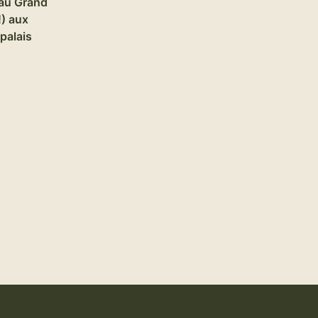
eau Grand
!) aux
palais